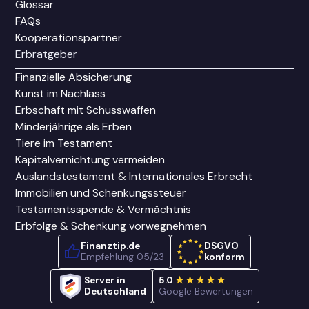
Glossar
FAQs
Kooperationspartner
Erbratgeber
Finanzielle Absicherung
Kunst im Nachlass
Erbschaft mit Schusswaffen
Minderjährige als Erben
Tiere im Testament
Kapitalvernichtung vermeiden
Auslandstestament & Internationales Erbrecht
Immobilien und Schenkungssteuer
Testamentsspende & Vermächtnis
Erbfolge & Schenkung vorwegnehmen
Finanztip.de
DSGVO
Empfehlung 05/23
konform
Server in
5.0
★★★★★
Deutschland
Google Bewertungen